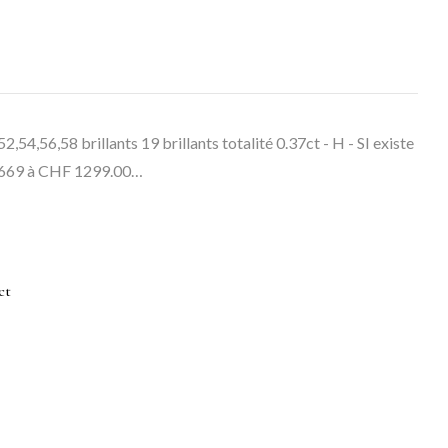
52,54,56,58 brillants 19 brillants totalité 0.37ct - H - SI existe
11669 à CHF 1299.00…
ct