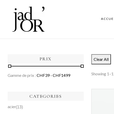
ACCUE
PRIX
Clear All
Showing 1–12
Gamme de prix :
CHF
39
- CHF
1499
CATEGORIES
acier
13