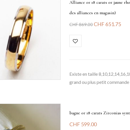
Alliance or 18 carats or jaune r
des alliances en magasin)
CHF
651.75
CHF
869.00
Existe en taille 8,10,12,14,16,
grand ou plus petit commande s
bague or 18 carats Zirconias syn
CHF
599.00