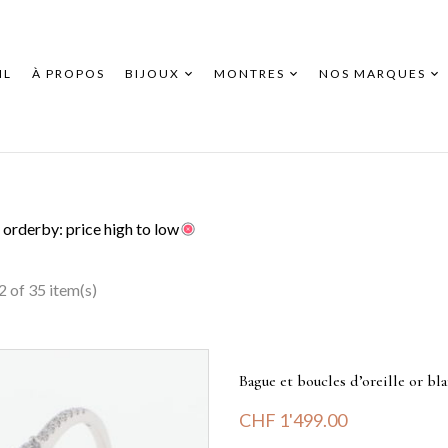
IL
À PROPOS
BIJOUX
MONTRES
NOS MARQUES
orderby: price high to low
 of 35 item(s)
Bague et boucles d’oreille or bla
CHF
1'499.00