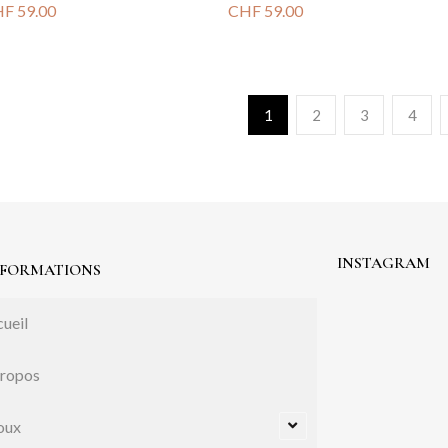
HF
59.00
CHF
59.00
1
2
3
4
INSTAGRAM
NFORMATIONS
ueil
propos
oux