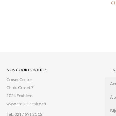
C
NOS COORDONNÉES
I
Croset Centre
Acc
Ch. du Croset 7
1024 Ecublens
À 
www.croset-centre.ch
Bij
Tel.: 021 / 691 21 02