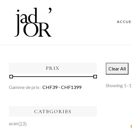
ACCUE
PRIX
Clear All
Showing 1–12
Gamme de prix :
CHF
39
- CHF
1399
CATEGORIES
acier
13