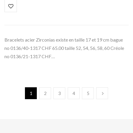
Bracelets acier Zirconias existe en taille 17 et 19 cm bague
no 0136/40-1317 CHF 65.00 taille 52, 54, 56, 58, 60 Créole
no 0136/21-1317 CHF…
1
2
3
4
5