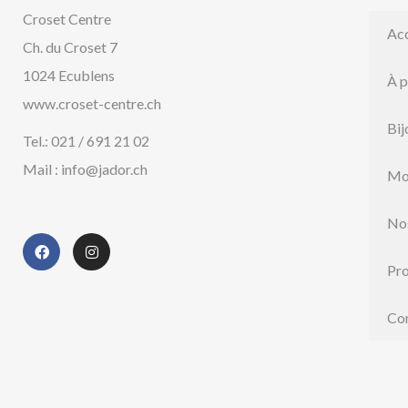
Croset Centre
Acc
Ch. du Croset 7
1024 Ecublens
À 
www.croset-centre.ch
Bij
Tel.: 021 / 691 21 02
Mail : info@jador.ch
Mo
No
Pr
Co