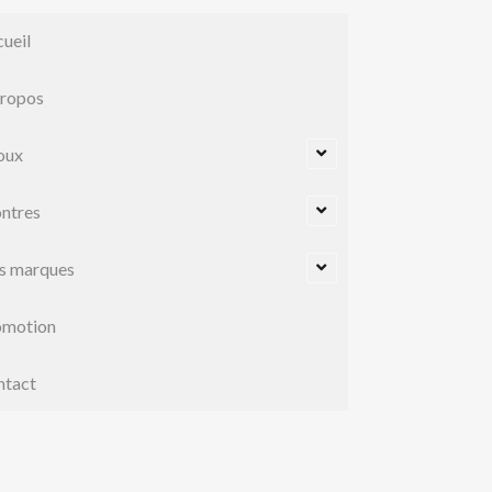
ueil
propos
oux
ntres
s marques
omotion
ntact