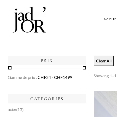
ACCUE
PRIX
Clear All
Showing 1–12
Gamme de prix :
CHF
24
- CHF
1499
CATEGORIES
acier
13