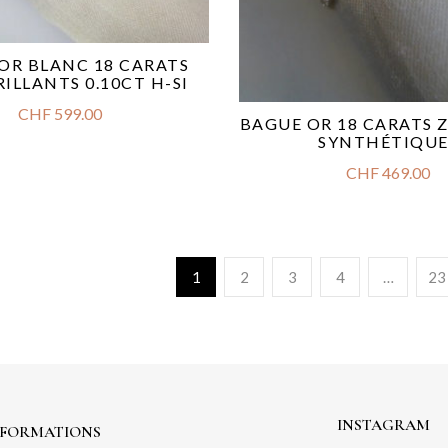
OR BLANC 18 CARATS
RILLANTS 0.10CT H-SI
CHF
599.00
BAGUE OR 18 CARATS 
SYNTHÉTIQUE
CHF
469.00
1
2
3
4
…
23
INSTAGRAM
NFORMATIONS