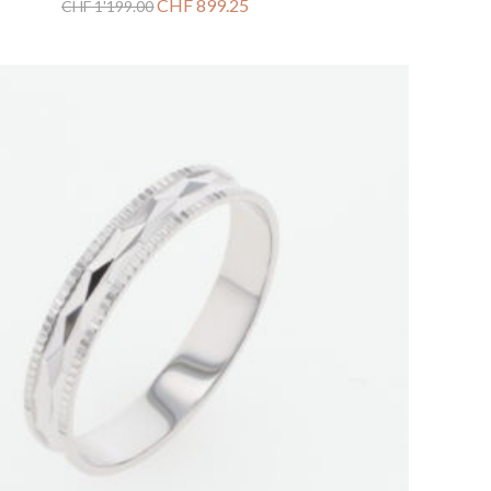
CHF
899.25
CHF
1'199.00