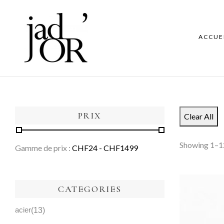
ACCUE
PRIX
Clear All
Showing 1–12
Gamme de prix :
CHF
24
- CHF
1499
CATEGORIES
acier
13