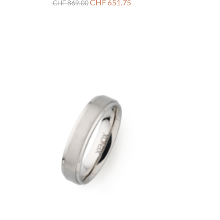
CHF
651.75
CHF
869.00