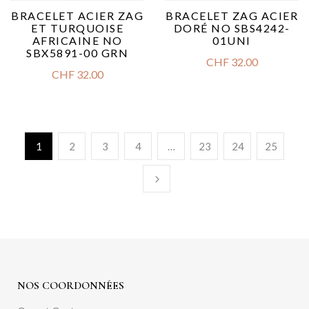
BRACELET ACIER ZAG
BRACELET ZAG ACIER
ET TURQUOISE
DORÉ NO SBS4242-
AFRICAINE NO
01UNI
SBX5891-00 GRN
CHF
32.00
CHF
32.00
1
2
3
4
…
23
24
25
NOS COORDONNÉES