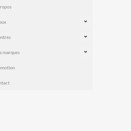
propos
oux
ntres
s marques
omotion
ntact