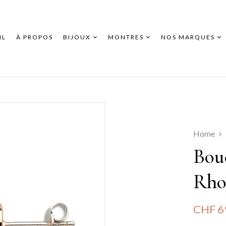
IL
À PROPOS
BIJOUX
MONTRES
NOS MARQUES
Home
Bouc
Rho
CHF
6