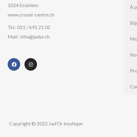
1024 Ecublens
À 
www.croset-centre.ch
Bij
Tel.: 021 / 691 21 02
Mail : info@jador.ch
Mo
No
Pr
Co
Copyright © 2022 Jad’Or boutique