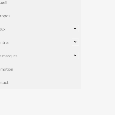
ueil
propos
oux
ntres
s marques
omotion
ntact