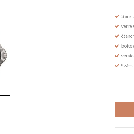
3 ans 
verre 
étanc
boite 
versi
Swiss