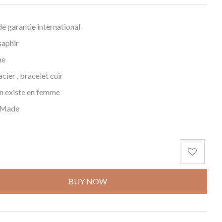
de garantie international
saphir
he
acier , bracelet cuir
on existe en femme
 Made
BUY NOW