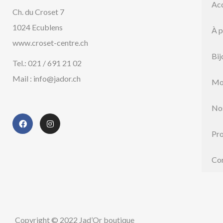
Acc
Ch. du Croset 7
1024 Ecublens
À 
www.croset-centre.ch
Bij
Tel.: 021 / 691 21 02
Mail : info@jador.ch
Mo
No
Pr
Co
Copyright © 2022 Jad’Or boutique