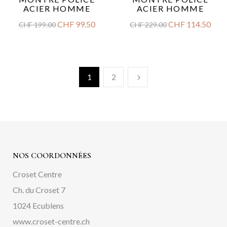
ACIER HOMME
ACIER HOMME
CHF
99.50
CHF
114.50
CHF
199.00
CHF
229.00
1
2
NOS COORDONNÉES
Croset Centre
Ch. du Croset 7
1024 Ecublens
www.croset-centre.ch