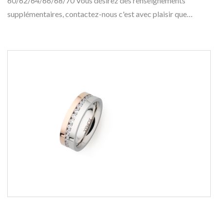
60/62/64/66/68/70 Vous désirez des renseignements
supplémentaires, contactez-nous c'est avec plaisir que…