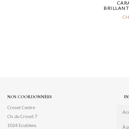
CAR
BRILLANT
CH
NOS COORDONNÉES
I
Croset Centre
Acc
Ch. du Croset 7
1024 Ecublens
À 