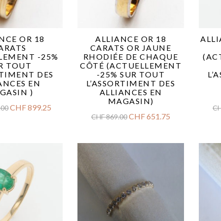
NCE OR 18
ALLIANCE OR 18
ALL
ARATS
CARATS OR JAUNE
LEMENT -25%
RHODIÉE DE CHAQUE
(AC
R TOUT
CÔTÉ (ACTUELLEMENT
RTIMENT DES
-25% SUR TOUT
L’
ANCES EN
L’ASSORTIMENT DES
GASIN )
ALLIANCES EN
MAGASIN)
CHF
899.25
.00
C
CHF
651.75
CHF
869.00