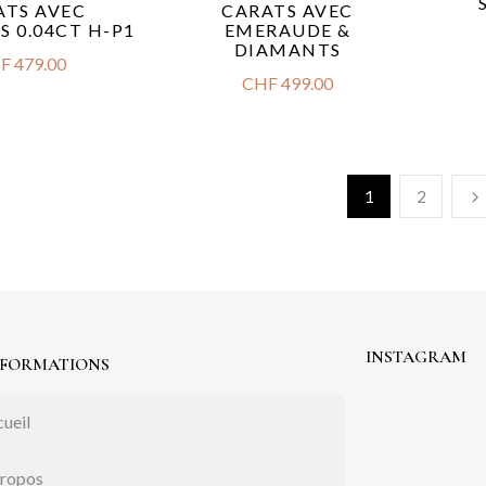
ATS AVEC
CARATS AVEC
S 0.04CT H-P1
EMERAUDE &
DIAMANTS
F
479.00
CHF
499.00
1
2
INSTAGRAM
NFORMATIONS
ueil
propos