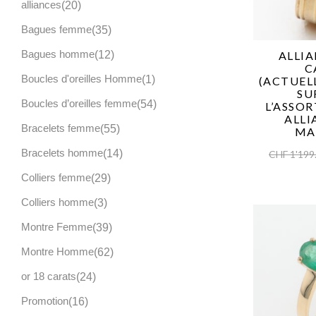
alliances
20
Bagues femme
35
Bagues homme
12
ALLIA
C
Boucles d'oreilles Homme
1
(ACTUEL
SU
Boucles d’oreilles femme
54
L’ASSO
ALLI
Bracelets femme
55
MA
Bracelets homme
14
CHF
1'199
Colliers femme
29
Colliers homme
3
Montre Femme
39
Montre Homme
62
or 18 carats
24
Promotion
16