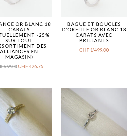
IANCE OR BLANC 18
BAGUE ET BOUCLES
CARATS
D’OREILLE OR BLANC 18
TUELLEMENT -25%
CARATS AVEC
SUR TOUT
BRILLANTS
ASSORTIMENT DES
CHF
1'499.00
ALLIANCES EN
MAGASIN)
CHF
426.75
HF
569.00