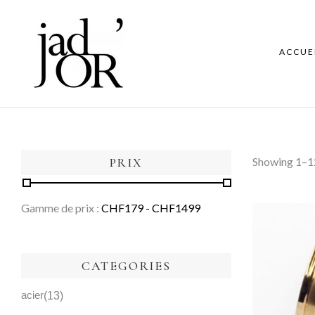
ACCUE
PRIX
Showing 1–12
Gamme de prix :
CHF
179
- CHF
1499
CATEGORIES
acier
13