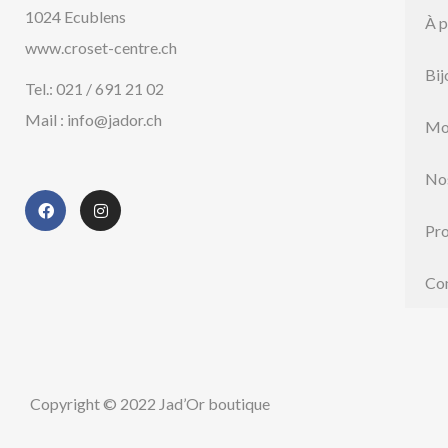
1024 Ecublens
À 
www.croset-centre.ch
Bij
Tel.: 021 / 691 21 02
Mail : info@jador.ch
Mo
No
Pr
Co
Copyright © 2022 Jad’Or boutique