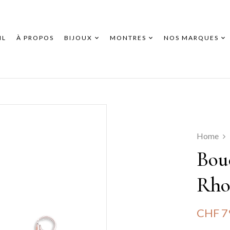
IL
À PROPOS
BIJOUX
MONTRES
NOS MARQUES
Home
Bouc
Rho
CHF
7