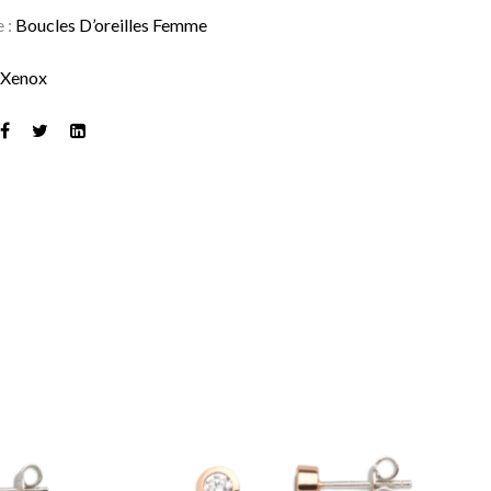
e :
Boucles D’oreilles Femme
:
Xenox