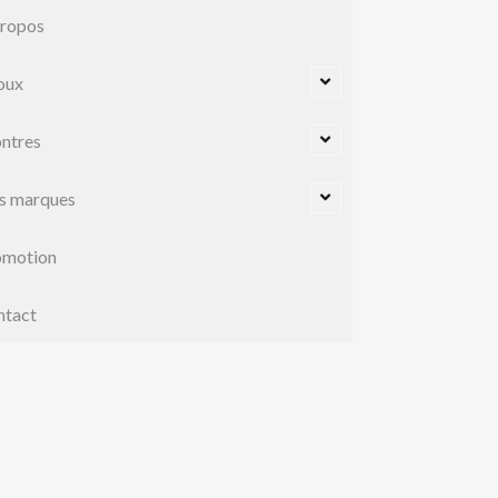
propos
oux
ntres
s marques
omotion
ntact