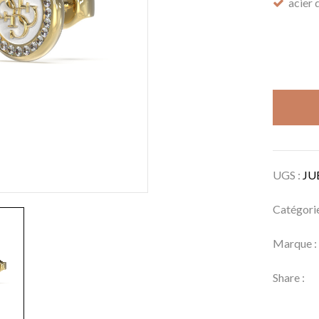
acier 
UGS :
JU
Catégori
Marque 
Share :