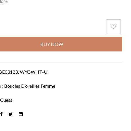
doré
BUY NOW
BE03123JWYGWHT-U
e :
Boucles D’oreilles Femme
:
Guess