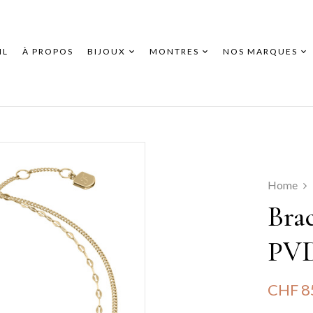
IL
À PROPOS
BIJOUX
MONTRES
NOS MARQUES
Home
Brac
PVD
CHF
8